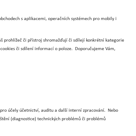
obchodech s aplikacemi, operačních systémech pro mobily i
rohlížeč či přístroj shromažďují či sdílejí konkrétní kategorie
í cookies či sdílení informací o poloze. Doporučujeme Vám,
o účely účetnictví, auditu a další interní zpracování. Nebo
jištění (diagnostice) technických problémů či problémů