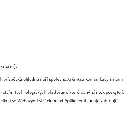
features).
ch příspěvků ohledně naší společnosti či Vaší komunikace s námi
ictvím technologických platforem, které daný zážitek poskytují.
munikují se Webovými stránkami či Aplikacemi. údaje zahrnují: