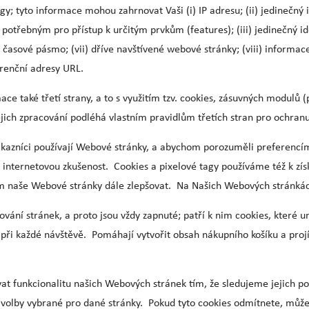
agy; tyto informace mohou zahrnovat Vaši (i) IP adresu; (ii) jedinečný 
potřebným pro přístup k určitým prvkům (features); (iii) jedinečný ide
 a časové pásmo; (vii) dříve navštívené webové stránky; (viii) informa
erenční adresy URL.
aké třetí strany, a to s využitím tzv. cookies, zásuvných modulů (plu
jich zpracování podléhá vlastním pravidlům třetích stran pro ochra
zákazníci používají Webové stránky, a abychom porozuměli preferencím
 internetovou zkušenost. Cookies a pixelové tagy používáme též k zís
cílem naše Webové stránky dále zlepšovat. Na Našich Webových stránká
ování stránek, a proto jsou vždy zapnuté; patří k nim cookies, které 
– při každé návštěvě. Pomáhají vytvořit obsah nákupního košíku a pro
at funkcionalitu našich Webových stránek tím, že sledujeme jejich pou
olby vybrané pro dané stránky. Pokud tyto cookies odmítnete, může