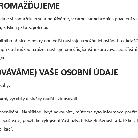
SHROMAŽĎUJEME
e údaje shromažďujeme a používáme, v rámci standardních povolení v 
 kdykoli je to zapotřebí.
o přístroje poskytnou další nástroje umožňující ovládat to, kdy Váš p
 například můžou nabízet nástroje umožňující Vám spravovat používán
l/a.
OVÁVÁME) VAŠE OSOBNÍ ÚDAJE
soby:
ní, výrobky a služby nadále zlepšovali
dnikání. Například, když nakoupíte, můžeme tyto informace použít pr
oužíváte, použít ke vylepšení Vaší uživatelské zkušenosti a také ke z
likací.