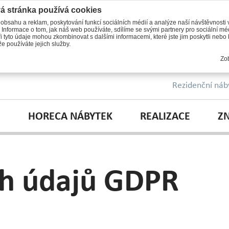
á stránka používá cookies
 obsahu a reklam, poskytování funkcí sociálních médií a analýze naší návštěvnosti
 Informace o tom, jak náš web používáte, sdílíme se svými partnery pro sociální méd
i tyto údaje mohou zkombinovat s dalšími informacemi, které jste jim poskytli nebo k
e používáte jejich služby.
Zob
Rezidenční náb
HORECA NÁBYTEK
REALIZACE
Z
ch údajů GDPR