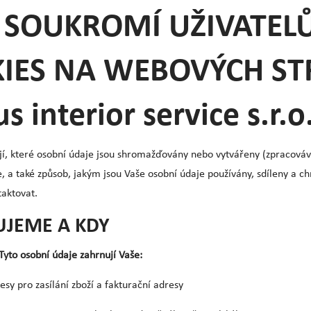
SOUKROMÍ UŽIVATELŮ
KIES NA WEBOVÝCH S
interior service s.r.o
jí, které osobní údaje jsou shromažďovány nebo vytvářeny (zpracovává
a také způsob, jakým jsou Vaše osobní údaje používány, sdíleny a chr
taktovat.
UJEME A KDY
yto osobní údaje zahrnují Vaše:
esy pro zasílání zboží a fakturační adresy