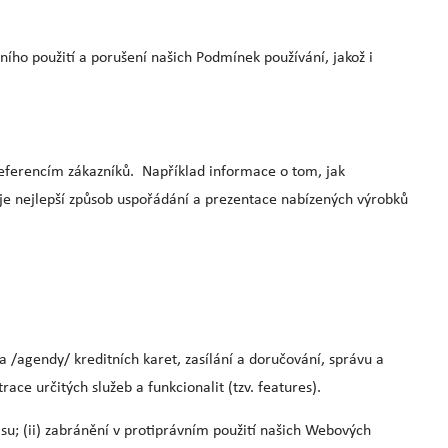
ího použití a porušení našich Podmínek používání, jakož i
referencím zákazníků. Například informace o tom, jak
 je nejlepší způsob uspořádání a prezentace nabízených výrobků
 /agendy/ kreditních karet, zasílání a doručování, správu a
ace určitých služeb a funkcionalit (tzv. features).
isu; (ii) zabránění v protiprávním použití našich Webových