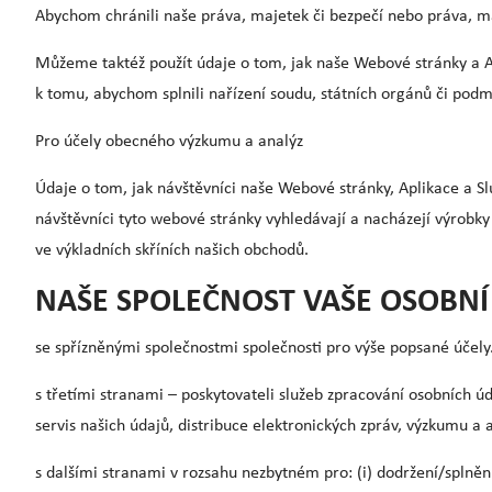
Abychom chránili naše práva, majetek či bezpečí nebo práva, ma
Můžeme taktéž použít údaje o tom, jak naše Webové stránky a Apl
k tomu, abychom splnili nařízení soudu, státních orgánů či pod
Pro účely obecného výzkumu a analýz
Údaje o tom, jak návštěvníci naše Webové stránky, Aplikace a 
návštěvníci tyto webové stránky vyhledávají a nacházejí výrobk
ve výkladních skříních našich obchodů.
NAŠE SPOLEČNOST VAŠE OSOBNÍ 
se spřízněnými společnostmi společnosti pro výše popsané účely
s třetími stranami – poskytovateli služeb zpracování osobních ú
servis našich údajů, distribuce elektronických zpráv, výzkumu a a
s dalšími stranami v rozsahu nezbytném pro: (i) dodržení/splnění