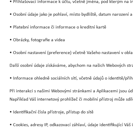
• Přihlašovací informace k účtu, včetně jména, pod kterým na in
• Osobní údaje jako je pohlaví, místo bydliště, datum narození a
• Platební informace či informace o kreditní kartě
• Obrázky, fotografie a videa
• Osobní nastavení (preference) včetně Vašeho nastavení v obla
Další osobní údaje získáváme, abychom na našich Webových strán
• Informace ohledně sociálních sítí, včetně údajů o identitě/při
Při interakci s našimi Webovými stránkami a Aplikacemi jsou úd
Například Váš internetový prohlížeč či mobilní přístroj může sdíl
• Identifikační čísla přístroje, přístup do sítě
• Cookies, adresy IP, odkazovací záhlaví, údaje identifikující Vá