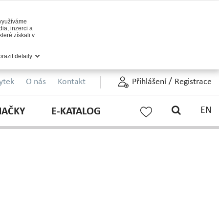
 využíváme
ia, inzerci a
teré získali v
razit detaily
/
ytek
O nás
Kontakt
Přihlášení
Registrace
EN
NAČKY
E-KATALOG