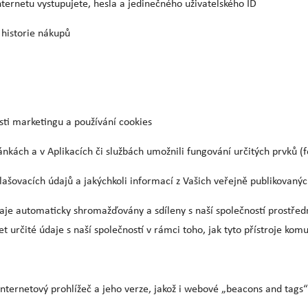
ternetu vystupujete, hesla a jedinečného uživatelského ID
 historie nákupů
sti marketingu a používání cookies
kách a v Aplikacích či službách umožnili fungování určitých prvků (
hlašovacích údajů a jakýchkoli informací z Vašich veřejně publikovaný
aje automaticky shromažďovány a sdíleny s naší společností prostředn
et určité údaje s naší společností v rámci toho, jak tyto přístroje ko
š internetový prohlížeč a jeho verze, jakož i webové „beacons and tags“