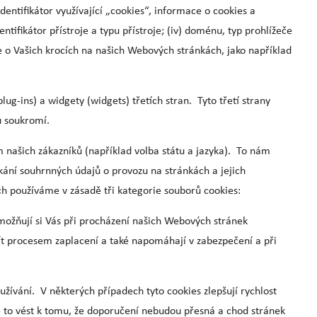
identifikátor využívající „cookies“, informace o cookies a
ntifikátor přístroje a typu přístroje; (iv) doménu, typ prohlížeče
ce o Vašich krocích na našich Webových stránkách, jako například
g-ins) a widgety (widgets) třetích stran. Tyto třetí strany
nu soukromí.
 našich zákazníků (například volba státu a jazyka). To nám
kání souhrnných údajů o provozu na stránkách a jejich
ch používáme v zásadě tři kategorie souborů cookies:
umožňují si Vás při procházení našich Webových stránek
jít procesem zaplacení a také napomáhají v zabezpečení a při
žívání. V některých případech tyto cookies zlepšují rychlost
 to vést k tomu, že doporučení nebudou přesná a chod stránek