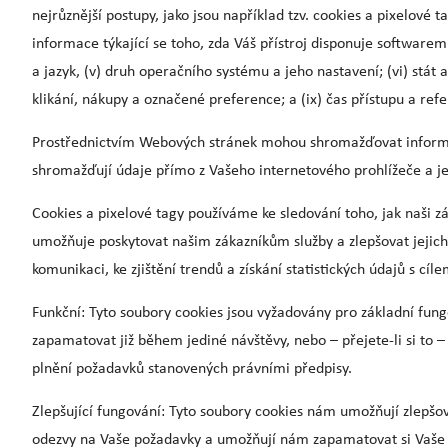
nejrůznější postupy, jako jsou například tzv. cookies a pixelové t
informace týkající se toho, zda Váš přístroj disponuje softwarem 
a jazyk, (v) druh operačního systému a jeho nastavení; (vi) stát
klikání, nákupy a označené preference; a (ix) čas přístupu a ref
Prostřednictvím Webových stránek mohou shromažďovat informace t
shromažďují údaje přímo z Vašeho internetového prohlížeče a je
Cookies a pixelové tagy používáme ke sledování toho, jak naši 
umožňuje poskytovat našim zákazníkům služby a zlepšovat jejich
komunikaci, ke zjištění trendů a získání statistických údajů s 
Funkční: Tyto soubory cookies jsou vyžadovány pro základní fung
zapamatovat již během jediné návštěvy, nebo – přejete-li si to 
plnění požadavků stanovených právními předpisy.
Zlepšující fungování: Tyto soubory cookies nám umožňují zlepšov
odezvy na Vaše požadavky a umožňují nám zapamatovat si Vaše v