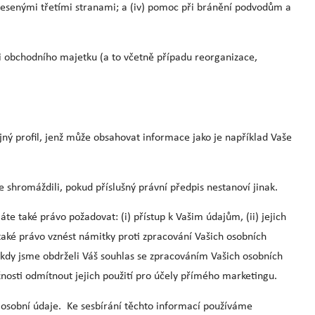
vznesenými třetími stranami; a (iv) pomoc při bránění podvodům a
i obchodního majetku (a to včetně případu reorganizace,
ejný profil, jenž může obsahovat informace jako je například Vaše
 shromáždili, pokud příslušný právní předpis nestanoví jinak.
te také právo požadovat: (i) přístup k Vašim údajům, (ii) jejich
aké právo vznést námitky proti zpracování Vašich osobních
 kdy jsme obdrželi Váš souhlas se zpracováním Vašich osobních
nosti odmítnout jejich použití pro účely přímého marketingu.
osobní údaje. Ke sesbírání těchto informací používáme