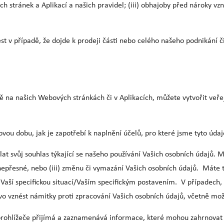
ch stránek a Aplikací a našich pravidel; (iii) obhajoby před nároky 
 v případě, že dojde k prodeji části nebo celého našeho podnikání č
sítě na našich Webových stránkách či v Aplikacích, můžete vytvořit veř
u dobu, jak je zapotřebí k naplnění účelů, pro které jsme tyto údaje
at svůj souhlas týkající se našeho používání Vašich osobních údajů. Má
epřesné, nebo (iii) změnu či vymazání Vašich osobních údajů. Máte t
 Vaší specifickou situací/Vaším specifickým postavením. V případech,
vo vznést námitky proti zpracování Vašich osobních údajů, včetně mož
prohlížeče přijímá a zaznamenává informace, které mohou zahrnovat 