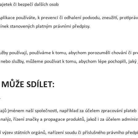
jetek či bezpečí dalších osob
ikace používáte, k prevenci či odhalení podvodu, zneužití, protiprávn
mínek stanovených platným právními předpisy.
Služby používají, používáme k tomu, abychom porozuměli chování či p
y nebo služby, můžeme používat k tomu, abychom lépe pochopili, jaký
MŮŽE SDÍLET:
.
dajů jménem naší společnosti, například za účelem zpracování plateb a
nalýz, řízení značky a propagace produktů, jakož i za účelem administr
 výzev státních orgánů, nařízení soudu či příslušného právního předp