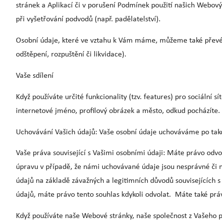
stránek a Aplikací či v porušení Podmínek použití našich Webový
při vyšetřování podvodů (např. padělatelství).
Osobní údaje, které ve vztahu k Vám máme, můžeme také převést
odštěpení, rozpuštění či likvidace).
Vaše sdílení
Když používáte určité funkcionality (tzv. features) pro sociální 
internetové jméno, profilový obrázek a město, odkud pocházíte.
Uchovávání Vašich údajů: Vaše osobní údaje uchováváme po takovo
Vaše práva související s Vašimi osobními údaji: Máte právo odvol
úpravu v případě, že námi uchovávané údaje jsou nesprávné či n
údajů na základě závažných a legitimních důvodů souvisejících s
údajů, máte právo tento souhlas kdykoli odvolat. Máte také prá
Když používáte naše Webové stránky, naše společnost z Vašeho 