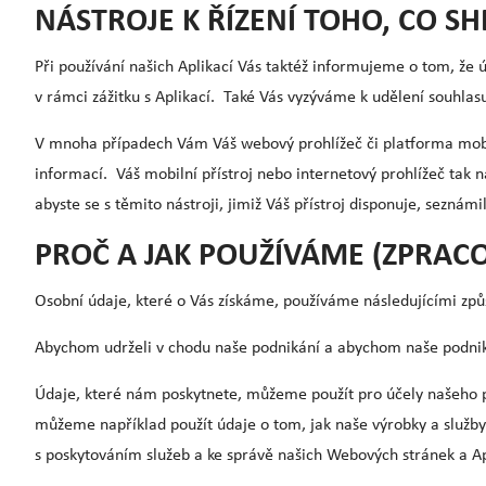
NÁSTROJE K ŘÍZENÍ TOHO, CO 
Při používání našich Aplikací Vás taktéž informujeme o tom, ž
v rámci zážitku s Aplikací. Také Vás vyzýváme k udělení souhlasu,
V mnoha případech Vám Váš webový prohlížeč či platforma mobilníh
informací. Váš mobilní přístroj nebo internetový prohlížeč tak
abyste se s těmito nástroji, jimiž Váš přístroj disponuje, seznámi
PROČ A JAK POUŽÍVÁME (ZPRAC
Osobní údaje, které o Vás získáme, používáme následujícími způ
Abychom udrželi v chodu naše podnikání a abychom naše podniká
Údaje, které nám poskytnete, můžeme použít pro účely našeho po
můžeme například použít údaje o tom, jak naše výrobky a služby p
s poskytováním služeb a ke správě našich Webových stránek a Ap