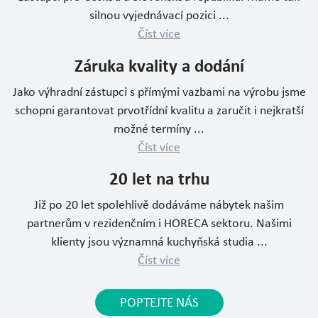
silnou vyjednávací pozici ...
Číst více
Záruka kvality a dodání
Jako výhradní zástupci s přímými vazbami na výrobu jsme
schopni garantovat prvotřídní kvalitu a zaručit i nejkratší
možné termíny ...
Číst více
20 let na trhu
Již po 20 let spolehlivě dodáváme nábytek našim
partnerům v rezidenčním i HORECA sektoru. Našimi
klienty jsou významná kuchyňská studia ...
Číst více
POPTEJTE NÁS