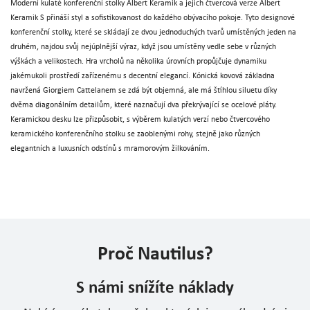
Moderní kulaté konferenční stolky Albert Keramik a jejich čtvercová verze Albert
Keramik S přináší styl a sofistikovanost do každého obývacího pokoje. Tyto designové
konferenční stolky, které se skládají ze dvou jednoduchých tvarů umístěných jeden na
druhém, najdou svůj nejúplnější výraz, když jsou umístěny vedle sebe v různých
výškách a velikostech. Hra vrcholů na několika úrovních propůjčuje dynamiku
jakémukoli prostředí zařízenému s decentní elegancí. Kónická kovová základna
navržená Giorgiem Cattelanem se zdá být objemná, ale má štíhlou siluetu díky
dvěma diagonálním detailům, které naznačují dva překrývající se ocelové pláty.
Keramickou desku lze přizpůsobit, s výběrem kulatých verzí nebo čtvercového
keramického konferenčního stolku se zaoblenými rohy, stejně jako různých
elegantních a luxusních odstínů s mramorovým žilkováním.
Proč Nautilus?
S námi snížíte náklady