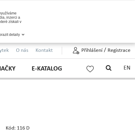
 využíváme
ia, inzerci a
teré získali v
razit detaily
/
ytek
O nás
Kontakt
Přihlášení
Registrace
EN
NAČKY
E-KATALOG
Kód: 116 D