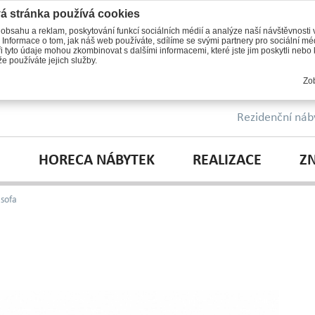
á stránka používá cookies
 obsahu a reklam, poskytování funkcí sociálních médií a analýze naší návštěvnosti
 Informace o tom, jak náš web používáte, sdílíme se svými partnery pro sociální méd
i tyto údaje mohou zkombinovat s dalšími informacemi, které jste jim poskytli nebo k
e používáte jejich služby.
Zob
Rezidenční náb
HORECA NÁBYTEK
REALIZACE
Z
sofa