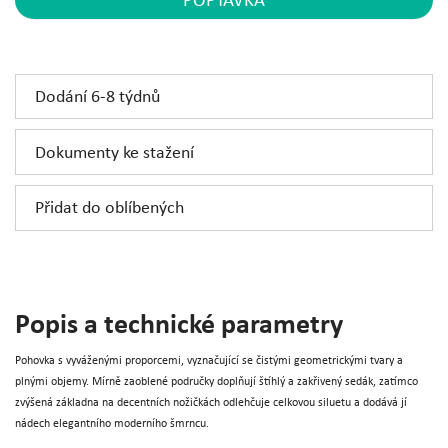
POPTÁVKA
Dodání 6-8 týdnů
Dokumenty ke stažení
Přidat do oblíbených
Popis a technické parametry
Pohovka s vyváženými proporcemi, vyznačující se čistými geometrickými tvary a
plnými objemy. Mírně zaoblené područky doplňují štíhlý a zakřivený sedák, zatímco
zvýšená základna na decentních nožičkách odlehčuje celkovou siluetu a dodává jí
nádech elegantního moderního šmrncu.