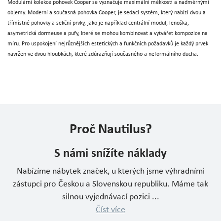
Modulární kolekce pohovek Cooper se vyznačuje maximální měkkostí a nadměrnými
objemy. Moderní a současná pohovka Cooper, je sedací systém, který nabízí dvou a
třímístné pohovky a sekční prvky, jako je například centrální modul, lenoška,
asymetrická dormeuse a pufy, které se mohou kombinovat a vytvářet kompozice na
míru. Pro uspokojení nejrůznějších estetických a funkčních požadavků je každý prvek
navržen ve dvou hloubkách, které zdůrazňují současného a neformálního ducha.
Proč Nautilus?
S námi snížíte náklady
Nabízíme nábytek značek, u kterých jsme výhradními
zástupci pro Českou a Slovenskou republiku. Máme tak
silnou vyjednávací pozici ...
Číst více