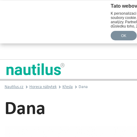
Tato webov
K personalizaci
soubory cookie.
analýzy. Partneř
důsledku toho, ž
OK
Nautilus.cz
Horeca nábytek
Křesla
Dana
Dana