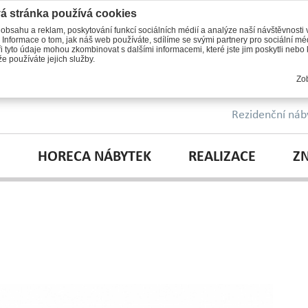
á stránka používá cookies
 obsahu a reklam, poskytování funkcí sociálních médií a analýze naší návštěvnosti
 Informace o tom, jak náš web používáte, sdílíme se svými partnery pro sociální méd
i tyto údaje mohou zkombinovat s dalšími informacemi, které jste jim poskytli nebo k
e používáte jejich služby.
Zob
Rezidenční náb
HORECA NÁBYTEK
REALIZACE
Z