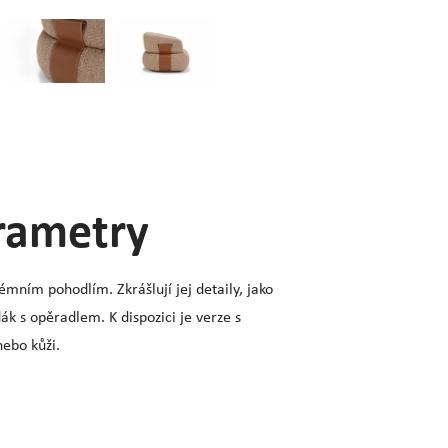
arametry
mním pohodlím. Zkrášlují jej detaily, jako
ák s opěradlem. K dispozici je verze s
ebo kůži.