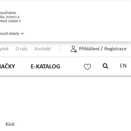
 využíváme
ia, inzerci a
teré získali v
razit detaily
/
ytek
O nás
Kontakt
Přihlášení
Registrace
EN
NAČKY
E-KATALOG
Kód: