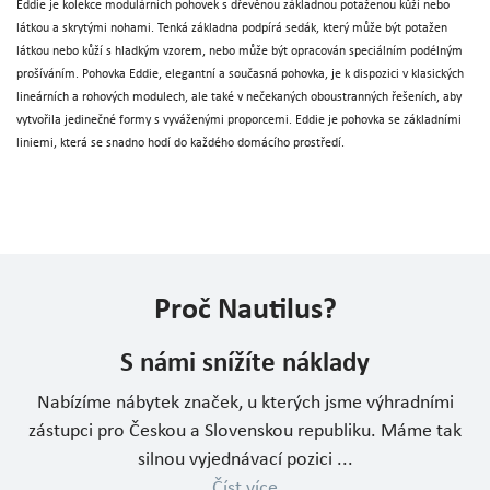
Eddie je kolekce modulárních pohovek s dřevěnou základnou potaženou kůží nebo
látkou a skrytými nohami. Tenká základna podpírá sedák, který může být potažen
látkou nebo kůží s hladkým vzorem, nebo může být opracován speciálním podélným
prošíváním. Pohovka Eddie, elegantní a současná pohovka, je k dispozici v klasických
lineárních a rohových modulech, ale také v nečekaných oboustranných řešeních, aby
vytvořila jedinečné formy s vyváženými proporcemi. Eddie je pohovka se základními
liniemi, která se snadno hodí do každého domácího prostředí.
Proč Nautilus?
S námi snížíte náklady
Nabízíme nábytek značek, u kterých jsme výhradními
zástupci pro Českou a Slovenskou republiku. Máme tak
silnou vyjednávací pozici ...
Číst více