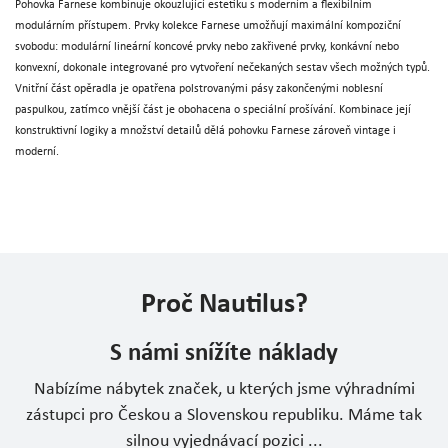
Pohovka Farnese kombinuje okouzlující estetiku s moderním a flexibilním
modulárním přístupem. Prvky kolekce Farnese umožňují maximální kompoziční
svobodu: modulární lineární koncové prvky nebo zakřivené prvky, konkávní nebo
konvexní, dokonale integrované pro vytvoření nečekaných sestav všech možných typů.
Vnitřní část opěradla je opatřena polstrovanými pásy zakončenými noblesní
paspulkou, zatímco vnější část je obohacena o speciální prošívání. Kombinace její
konstruktivní logiky a množství detailů dělá pohovku Farnese zároveň vintage i
moderní.
Proč Nautilus?
S námi snížíte náklady
Nabízíme nábytek značek, u kterých jsme výhradními
zástupci pro Českou a Slovenskou republiku. Máme tak
silnou vyjednávací pozici ...