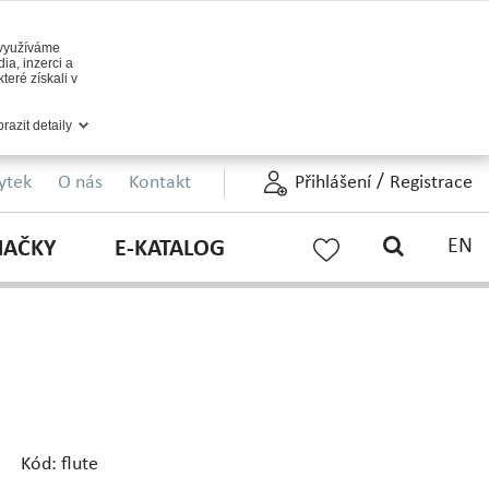
 využíváme
ia, inzerci a
teré získali v
razit detaily
/
ytek
O nás
Kontakt
Přihlášení
Registrace
EN
NAČKY
E-KATALOG
Kód: flute