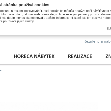
á stránka používá cookies
 obsahu a reklam, poskytování funkcí sociálních médií a analýze naší návštěvnosti
 Informace o tom, jak náš web používáte, sdílíme se svými partnery pro sociální méd
i tyto údaje mohou zkombinovat s dalšími informacemi, které jste jim poskytli nebo k
e používáte jejich služby.
Zob
Rezidenční náb
HORECA NÁBYTEK
REALIZACE
Z
e