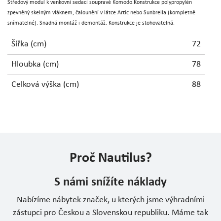
Středový modul k venkovní sedací soupravě Komodo.Konstrukce polypropylén
zpevněný skelným vláknem, čalounění v látce Artic nebo Sunbrella (kompletně
snímatelné). Snadná montáž i demontáž. Konstrukce je stohovatelná.
Šířka (cm)
72
Hloubka (cm)
78
Celková výška (cm)
88
Proč Nautilus?
S námi snížíte náklady
Nabízíme nábytek značek, u kterých jsme výhradními
zástupci pro Českou a Slovenskou republiku. Máme tak