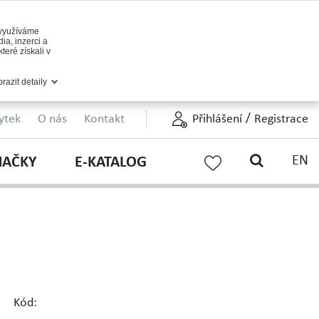
 využíváme
ia, inzerci a
teré získali v
razit detaily
/
ytek
O nás
Kontakt
Přihlášení
Registrace
EN
NAČKY
E-KATALOG
Kód: