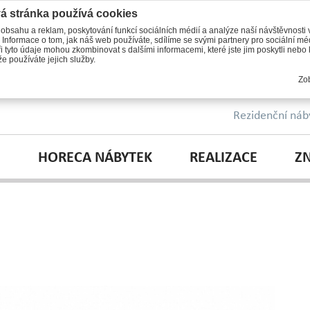
á stránka používá cookies
 obsahu a reklam, poskytování funkcí sociálních médií a analýze naší návštěvnosti
 Informace o tom, jak náš web používáte, sdílíme se svými partnery pro sociální méd
i tyto údaje mohou zkombinovat s dalšími informacemi, které jste jim poskytli nebo k
e používáte jejich služby.
Zob
Rezidenční náb
HORECA NÁBYTEK
REALIZACE
Z