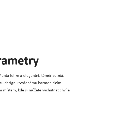
arametry
Manta lehké a elegantní, téměř se zdá,
ému designu tvořenému harmonickými
m místem, kde si můžete vychutnat chvíle