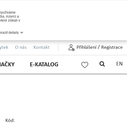
 využíváme
ia, inzerci a
teré získali v
razit detaily
/
ytek
O nás
Kontakt
Přihlášení
Registrace
EN
NAČKY
E-KATALOG
Kód: