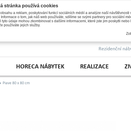
á stránka používá cookies
 obsahu a reklam, poskytování funkcí sociálních médií a analýze naší návštěvnosti
 Informace o tom, jak náš web používáte, sdílíme se svými partnery pro sociální méd
i tyto údaje mohou zkombinovat s dalšími informacemi, které jste jim poskytli nebo k
e používáte jejich služby.
Zob
Rezidenční náb
HORECA NÁBYTEK
REALIZACE
Z
Piave 80 x 80 cm