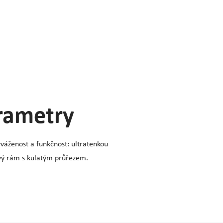
arametry
yváženost a funkčnost: ultratenkou
vý rám s kulatým průřezem.