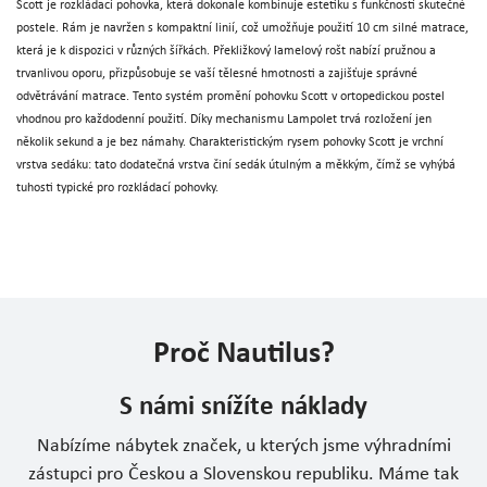
Scott je rozkládací pohovka, která dokonale kombinuje estetiku s funkčností skutečné
postele. Rám je navržen s kompaktní linií, což umožňuje použití 10 cm silné matrace,
která je k dispozici v různých šířkách. Překližkový lamelový rošt nabízí pružnou a
trvanlivou oporu, přizpůsobuje se vaší tělesné hmotnosti a zajišťuje správné
odvětrávání matrace. Tento systém promění pohovku Scott v ortopedickou postel
vhodnou pro každodenní použití. Díky mechanismu Lampolet trvá rozložení jen
několik sekund a je bez námahy. Charakteristickým rysem pohovky Scott je vrchní
vrstva sedáku: tato dodatečná vrstva činí sedák útulným a měkkým, čímž se vyhýbá
tuhosti typické pro rozkládací pohovky.
Proč Nautilus?
S námi snížíte náklady
Nabízíme nábytek značek, u kterých jsme výhradními
zástupci pro Českou a Slovenskou republiku. Máme tak