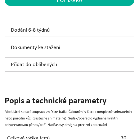
POPTÁVKA
Dodání 6-8 týdnů
Dokumenty ke stažení
Přidat do oblíbených
Popis a technické parametry
Modulární sedací souprava zn.Ditre Italia. Čalounění v látce (kompletně snímatelné)
nebo přírodní kůži (částečně snímatelné). Sedák/opěradlo vyplněné kvalitní
polyuretanovou pěnou/peří. Nadčasový design a precizní zpracování.
Celková výška (cm)
70