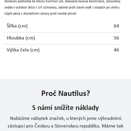
Venkovní podnožka ke křeslu Summer set, lakovaná kovová konstrukce, čalouněný
sedák v outdoor látce s UV ochranou, odolné proti slané vodě i stopách po chlóru.
Výplň pěna s drenážními otvory proti tvorbě plísně.
Šířka (cm)
64
Hloubka (cm)
56
Výška čela (cm)
46
Proč Nautilus?
S námi snížíte náklady
Nabízíme nábytek značek, u kterých jsme výhradními
zástupci pro Českou a Slovenskou republiku. Máme tak