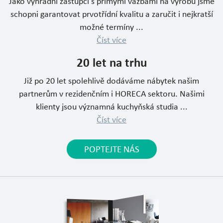
Jako výhradní zástupci s přímými vazbami na výrobu jsme
schopni garantovat prvotřídní kvalitu a zaručit i nejkratší
možné termíny ...
Číst více
20 let na trhu
Již po 20 let spolehlivě dodáváme nábytek našim
partnerům v rezidenčním i HORECA sektoru. Našimi
klienty jsou významná kuchyňská studia ...
Číst více
POPTEJTE NÁS