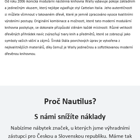
Od roku 2006 ikonická modulární nástěnná knihovna Wally vybavuje pokoje základním
a jedinečným vkusem, který nejlépe vyjadřuje styl Cattelan Italia. Jeho autentičnosti
si můžete všimnout v lakovaném dřevě, které je jemně zpracováno vysoce kvalitními
výrobními postupy. Originální kombinace a možnosti, které tato moderní modulární
knihovna poskytuje, se dokonale přizpůsobí stěnám každé místnosti. Různé velikosti
dřevěných přihrádek navíc zvýrazňují tvary knih a předmětů, které se zobrazují jako
symboly vašich vášní a zájmů. Široká škála povrchových úprav je vytvořena z
nejkvalitnějších materiálů, díky čemuž je Wally jedinečnou a sofistikovanou moderní
dřevěnou knihovnou.
Proč Nautilus?
S námi snížíte náklady
Nabízíme nábytek značek, u kterých jsme výhradními
zástupci pro Českou a Slovenskou republiku. Máme tak